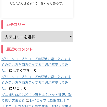
だけ“がんばらず”に、ちゃんと暮らす」
カテゴリー
最近のコメント
グリーンコープとコープ自然派の違いとおすす
めの使い方を両方使ってる主婦が解説してみ
た。
に
しずくママ
より
グリーンコープとコープ自然派の違いとおすす
めの使い方を両方使ってる主婦が解説してみ
た。
に
いこ
より
ダニ捕りロボはどこで買える？ネット通販、取
り扱い店まとめ
に
レイコップは効果無し！？
「ダニ、死なないからおすすめしない」は本当