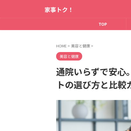
家事トク！
TOP
HOME
>
美容と健康
>
美容と健康
通院いらずで安心
トの選び方と比較